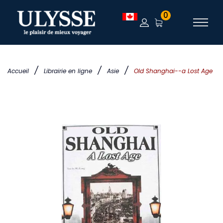
0
/
/
/
Accueil
Librairie en ligne
Asie
Old Shanghai--a Lost Age