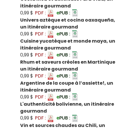
itinéraire gourmand
0,99 $
PDF :
e
PUB :
Univers aztèque et cocina oaxaqueña,
un itinéraire gourmand
0,99 $
PDF :
e
PUB :
Cuisine yucatèque et monde maya, un
itinéraire gourmand
0,99 $
PDF :
e
PUB :
Rhum et saveurs créoles en Martinique
un itinéraire gourmand
0,99 $
PDF :
e
PUB :
Argentine de la coupe à l’assiette!, un
itinéraire gourmand
0,99 $
PDF :
e
PUB :
L'authenticité bolivienne, un itinéraire
gourmand
0,99 $
PDF :
e
PUB :
Vin et sources chaudes au Chili, un