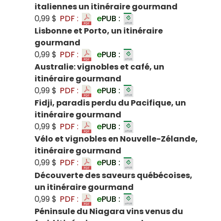
italiennes un itinéraire gourmand
0,99 $
PDF :
e
PUB :
Lisbonne et Porto, un itinéraire
gourmand
0,99 $
PDF :
e
PUB :
Australie: vignobles et café, un
itinéraire gourmand
0,99 $
PDF :
e
PUB :
Fidji, paradis perdu du Pacifique, un
itinéraire gourmand
0,99 $
PDF :
e
PUB :
Vélo et vignobles en Nouvelle-Zélande,
itinéraire gourmand
0,99 $
PDF :
e
PUB :
Découverte des saveurs québécoises,
un itinéraire gourmand
0,99 $
PDF :
e
PUB :
Péninsule du Niagara vins venus du