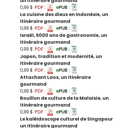
un itinéraire gourmand
0,99 $
PDF :
e
PUB :
La cuisine des dieux en Indonésie, un
itinéraire gourmand
0,99 $
PDF :
e
PUB :
Israël, 5000 ans de gastronomie, un
itinéraire gourmand
0,99 $
PDF :
e
PUB :
Japon, tradition et modernité, un
itinéraire gourmand
0,99 $
PDF :
e
PUB :
Attachant Laos, un itinéraire
gourmand
0,99 $
PDF :
e
PUB :
Bouillon de culture de la Malaisie, un
itinéraire gourmand
0,99 $
PDF :
e
PUB :
Le kaléidoscope culturel de Singapour
un itinéraire gourmand