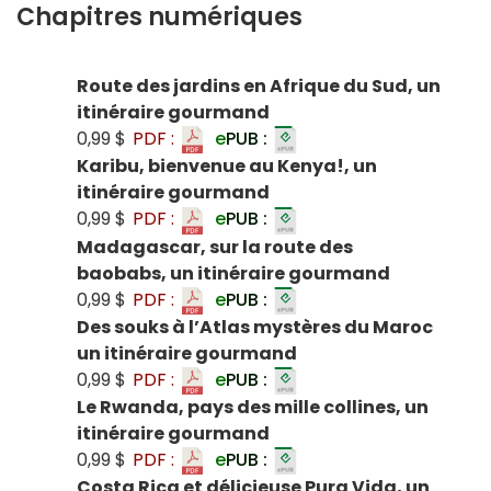
Chapitres numériques
Route des jardins en Afrique du Sud, un
itinéraire gourmand
0,99 $
PDF :
e
PUB :
Karibu, bienvenue au Kenya!, un
itinéraire gourmand
0,99 $
PDF :
e
PUB :
Madagascar, sur la route des
baobabs, un itinéraire gourmand
0,99 $
PDF :
e
PUB :
Des souks à l’Atlas mystères du Maroc
un itinéraire gourmand
0,99 $
PDF :
e
PUB :
Le Rwanda, pays des mille collines, un
itinéraire gourmand
0,99 $
PDF :
e
PUB :
Costa Rica et délicieuse Pura Vida, un