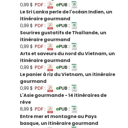
0,99 $
PDF :
e
PUB :
Le Sri Lanka perle de l'océan Indien, un
itinéraire gourmand
0,99 $
PDF :
e
PUB :
Sourires gustatifs de Thaïlande, un
itinéraire gourmand
0,99 $
PDF :
e
PUB :
Arts et saveurs du nord du Vietnam, un
itinéraire gourmand
0,99 $
PDF :
e
PUB :
Le panier à riz du Vietnam, un itinéraire
gourmand
0,99 $
PDF :
e
PUB :
L'Asie gourmande - 14 itinéraires de
rêve
8,99 $
PDF :
e
PUB :
Entre mer et montagne au Pays
basque, un itinéraire gourmand