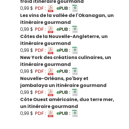
froid itinéraire gourmand
0,99 $
PDF :
e
PUB :
Les vins de la vallée de l'Okanagan, un
itinéraire gourmand
0,99 $
PDF :
e
PUB :
Côtes de la Nouvelle-Angleterre, un
itinéraire gourmand
0,99 $
PDF :
e
PUB :
New York des créations culinaires, un
itinéraire gourmand
0,99 $
PDF :
e
PUB :
Nouvelle-Orléans, po'boy et
jambalaya un itinéraire gourmand
0,99 $
PDF :
e
PUB :
Côte Ouest américaine, duo terre mer,
un itinéraire gourmand
0,99 $
PDF :
e
PUB :