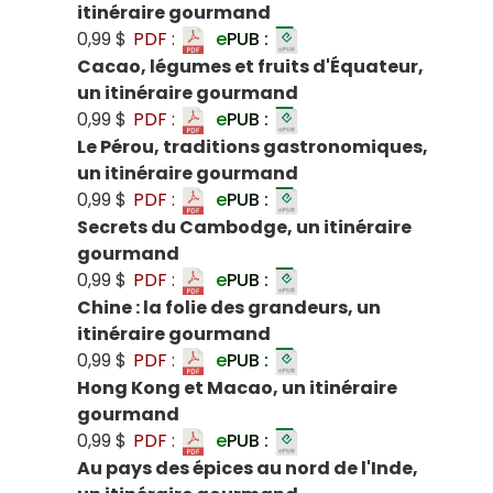
itinéraire gourmand
0,99 $
PDF :
e
PUB :
Cacao, légumes et fruits d'Équateur,
un itinéraire gourmand
0,99 $
PDF :
e
PUB :
Le Pérou, traditions gastronomiques,
un itinéraire gourmand
0,99 $
PDF :
e
PUB :
Secrets du Cambodge, un itinéraire
gourmand
0,99 $
PDF :
e
PUB :
Chine : la folie des grandeurs, un
itinéraire gourmand
0,99 $
PDF :
e
PUB :
Hong Kong et Macao, un itinéraire
gourmand
0,99 $
PDF :
e
PUB :
Au pays des épices au nord de l'Inde,