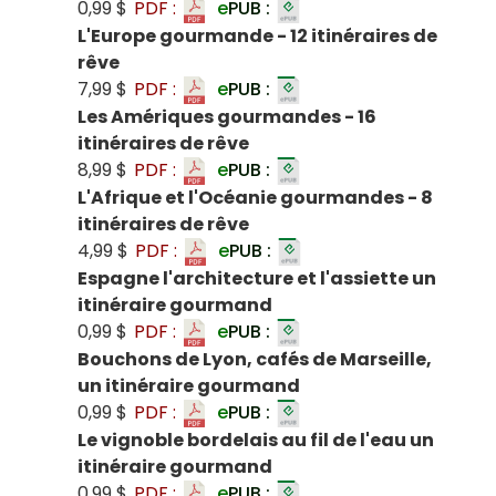
0,99 $
PDF :
e
PUB :
L'Europe gourmande - 12 itinéraires de
rêve
7,99 $
PDF :
e
PUB :
Les Amériques gourmandes - 16
itinéraires de rêve
8,99 $
PDF :
e
PUB :
L'Afrique et l'Océanie gourmandes - 8
itinéraires de rêve
4,99 $
PDF :
e
PUB :
Espagne l'architecture et l'assiette un
itinéraire gourmand
0,99 $
PDF :
e
PUB :
Bouchons de Lyon, cafés de Marseille,
un itinéraire gourmand
0,99 $
PDF :
e
PUB :
Le vignoble bordelais au fil de l'eau un
itinéraire gourmand
0,99 $
PDF :
e
PUB :