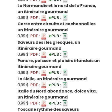
La Normandie et le nord de la France,
un itinéraire gourmand
0,99 $
PDF :
e
PUB :
Corse entre circuits et cochonnailles
un itinéraire gourmand
0,99 $
PDF :
e
PUB :
Saveurs des îles grecques, un
itinéraire gourmand
0,99 $
PDF :
e
PUB :
Panure, poisson et plaisirs irlandais un
itinéraire gourmand
0,99 $
PDF :
e
PUB :
La Sicile, un itinéraire gourmand
0,99 $
PDF :
e
PUB :
Italie du Nord abondance, dolce vita,
un itinéraire gourmand
0,99 $
PDF :
e
PUB :
Toscane rythme des saveurs