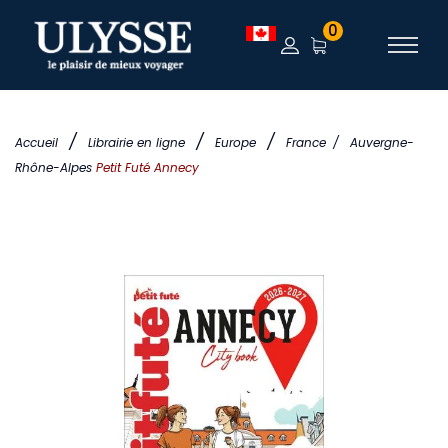
0
/
/
/
Accueil
Librairie en ligne
Europe
France
/
Auvergne-
Rhône-Alpes
Petit Futé Annecy