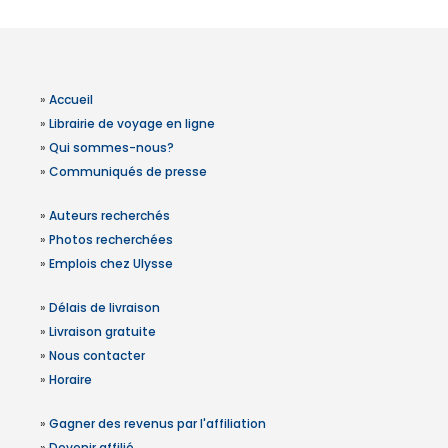
»
Accueil
»
Librairie de voyage en ligne
»
Qui sommes-nous?
»
Communiqués de presse
»
Auteurs recherchés
»
Photos recherchées
»
Emplois chez Ulysse
»
Délais de livraison
»
Livraison gratuite
»
Nous contacter
»
Horaire
»
Gagner des revenus par l'affiliation
»
Devenir affilié