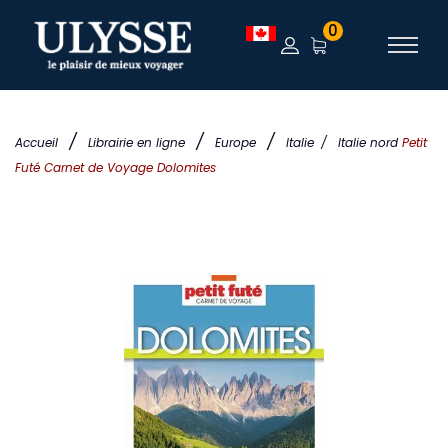
0
/
/
/
Accueil
Librairie en ligne
Europe
Italie
/
Italie nord
Petit
Futé Carnet de Voyage Dolomites