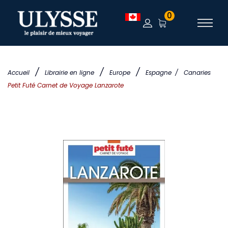
0
/
/
/
Accueil
Librairie en ligne
Europe
Espagne
/
Canaries
Petit Futé Carnet de Voyage Lanzarote