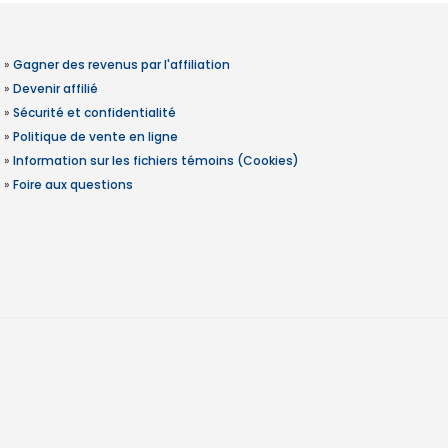
»
Gagner des revenus par l'affiliation
»
Devenir affilié
»
Sécurité et confidentialité
»
Politique de vente en ligne
»
Information sur les fichiers témoins (Cookies)
»
Foire aux questions