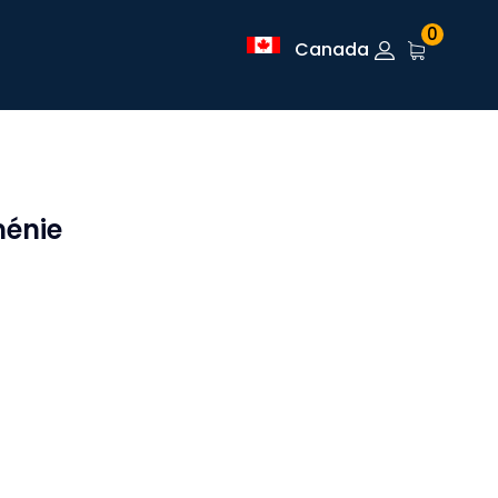
0
Canada
ménie