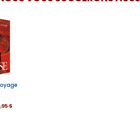
voyage
7,95 $