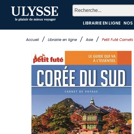
LIBRAIRIE EN LIGNE
NOS 
/
/
/
Accueil
Librairie en ligne
Asie
Petit Futé Carne