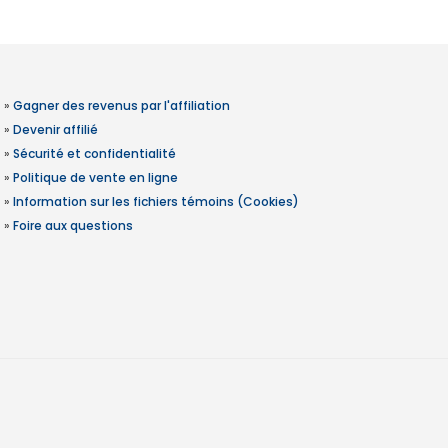
»
Gagner des revenus par l'affiliation
»
Devenir affilié
»
Sécurité et confidentialité
»
Politique de vente en ligne
»
Information sur les fichiers témoins (Cookies)
»
Foire aux questions