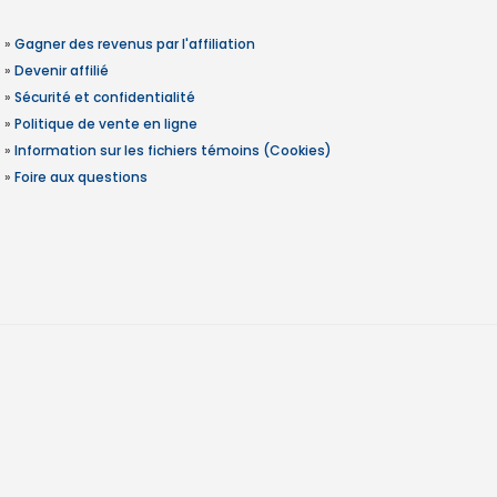
»
Gagner des revenus par l'affiliation
»
Devenir affilié
»
Sécurité et confidentialité
»
Politique de vente en ligne
»
Information sur les fichiers témoins (Cookies)
»
Foire aux questions