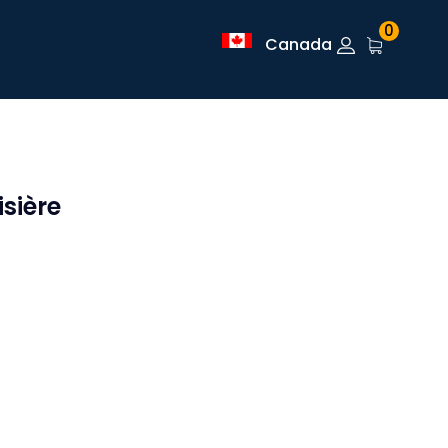
0
Canada
sière