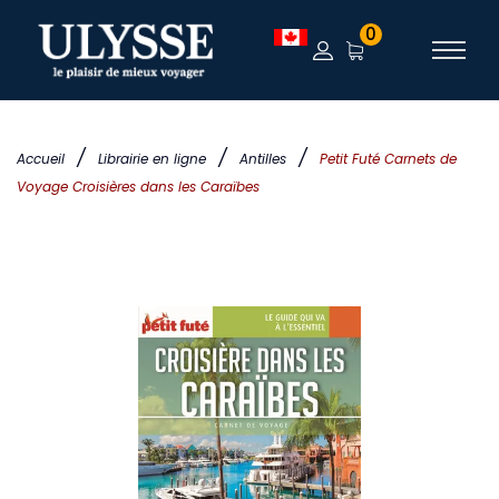
0
/
/
/
Accueil
Librairie en ligne
Antilles
Petit Futé Carnets de
Voyage Croisières dans les Caraïbes