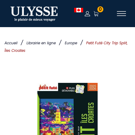
0
/
/
/
Accueil
Librairie en ligne
Europe
Petit Futé City Trip Split,
Îles Croates