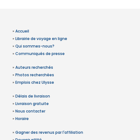
»
Accueil
»
Librairie de voyage en ligne
»
Qui sommes-nous?
»
Communiqués de presse
»
Auteurs recherchés
»
Photos recherchées
»
Emplois chez Ulysse
»
Délais de livraison
»
Livraison gratuite
»
Nous contacter
»
Horaire
»
Gagner des revenus par l'affiliation
»
Devenir affilié