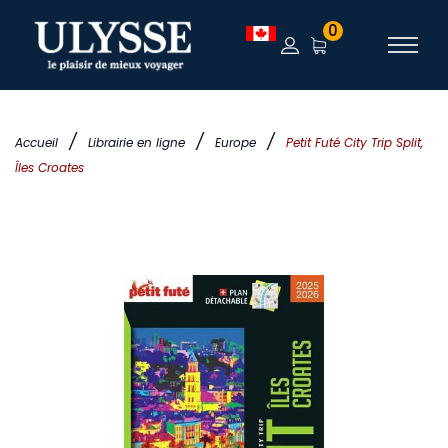
0
/
/
/
Accueil
Librairie en ligne
Europe
Petit Futé City Trip Split,
Îles Croates