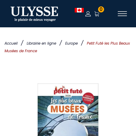
0
/
/
/
Accueil
Librairie en ligne
Europe
Petit Futé les Plus Beaux
Musées de France