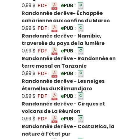
0,99 $
PDF :
e
PUB :
Randonnée de rêve- Échappée
saharienne aux confins du Maroc
0,99 $
PDF :
e
PUB :
Randonnée de rêve - Namibie,
traversée du pays de la lumière
0,99 $
PDF :
e
PUB :
Randonnée de rêve - Randonnée en
terre masaï en Tanzanie
0,99 $
PDF :
e
PUB :
Randonnée de rêve - Les neiges
éternelles du Kilimandjaro
0,99 $
PDF :
e
PUB :
Randonnée de rêve - Cirques et
volcans de La Réunion
0,99 $
PDF :
e
PUB :
Randonnée de rêve - Costa Rica, la
nature à l’état pur