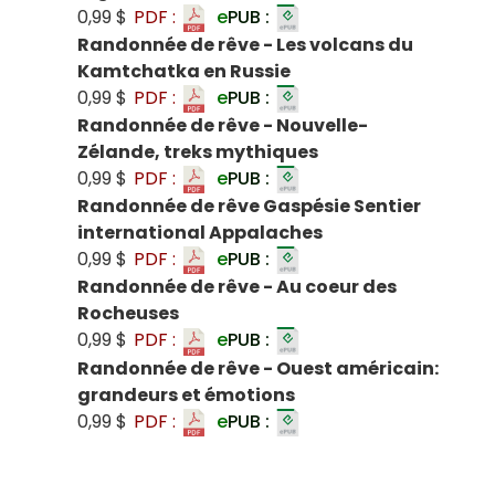
0,99 $
PDF :
e
PUB :
Randonnée de rêve - Les volcans du
Kamtchatka en Russie
0,99 $
PDF :
e
PUB :
Randonnée de rêve - Nouvelle-
Zélande, treks mythiques
0,99 $
PDF :
e
PUB :
Randonnée de rêve Gaspésie Sentier
international Appalaches
0,99 $
PDF :
e
PUB :
Randonnée de rêve - Au coeur des
Rocheuses
0,99 $
PDF :
e
PUB :
Randonnée de rêve - Ouest américain:
grandeurs et émotions
0,99 $
PDF :
e
PUB :