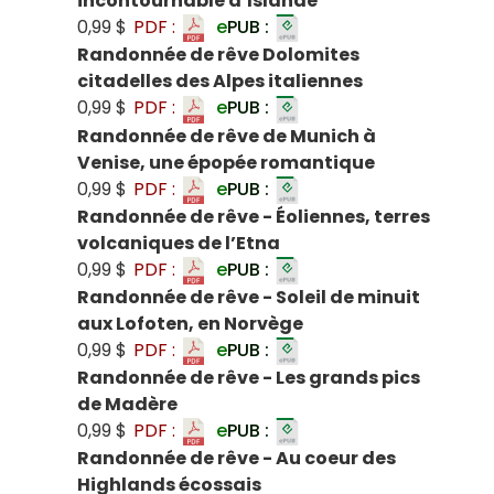
incontournable d’Islande
0,99 $
PDF :
e
PUB :
Randonnée de rêve Dolomites
citadelles des Alpes italiennes
0,99 $
PDF :
e
PUB :
Randonnée de rêve de Munich à
Venise, une épopée romantique
0,99 $
PDF :
e
PUB :
Randonnée de rêve - Éoliennes, terres
volcaniques de l’Etna
0,99 $
PDF :
e
PUB :
Randonnée de rêve - Soleil de minuit
aux Lofoten, en Norvège
0,99 $
PDF :
e
PUB :
Randonnée de rêve - Les grands pics
de Madère
0,99 $
PDF :
e
PUB :
Randonnée de rêve - Au coeur des
Highlands écossais