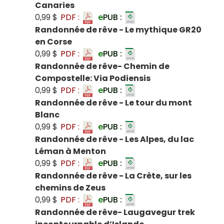
Canaries
0,99 $
PDF :
e
PUB :
Randonnée de rêve - Le mythique GR20
en Corse
0,99 $
PDF :
e
PUB :
Randonnée de rêve- Chemin de
Compostelle: Via Podiensis
0,99 $
PDF :
e
PUB :
Randonnée de rêve - Le tour du mont
Blanc
0,99 $
PDF :
e
PUB :
Randonnée de rêve - Les Alpes, du lac
Léman à Menton
0,99 $
PDF :
e
PUB :
Randonnée de rêve - La Crète, sur les
chemins de Zeus
0,99 $
PDF :
e
PUB :
Randonnée de rêve- Laugavegur trek