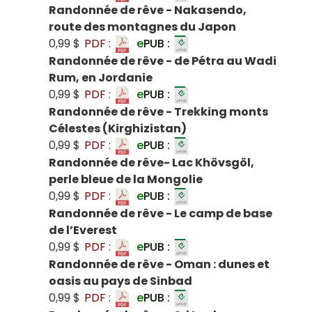
Randonnée de rêve - Nakasendo,
route des montagnes du Japon
0,99 $
PDF :
e
PUB :
Randonnée de rêve - de Pétra au Wadi
Rum, en Jordanie
0,99 $
PDF :
e
PUB :
Randonnée de rêve - Trekking monts
Célestes (Kirghizistan)
0,99 $
PDF :
e
PUB :
Randonnée de rêve- Lac Khövsgöl,
perle bleue de la Mongolie
0,99 $
PDF :
e
PUB :
Randonnée de rêve - Le camp de base
de l’Everest
0,99 $
PDF :
e
PUB :
Randonnée de rêve - Oman : dunes et
oasis au pays de Sinbad
0,99 $
PDF :
e
PUB :