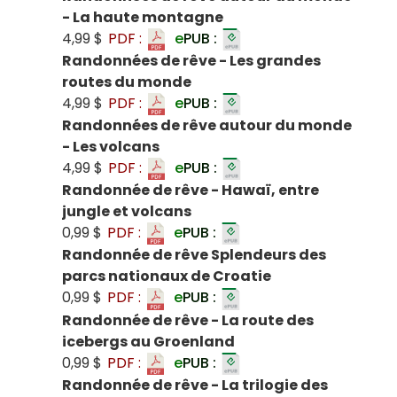
- La haute montagne
4,99 $
PDF :
e
PUB :
Randonnées de rêve - Les grandes
routes du monde
4,99 $
PDF :
e
PUB :
Randonnées de rêve autour du monde
- Les volcans
4,99 $
PDF :
e
PUB :
Randonnée de rêve - Hawaï, entre
jungle et volcans
0,99 $
PDF :
e
PUB :
Randonnée de rêve Splendeurs des
parcs nationaux de Croatie
0,99 $
PDF :
e
PUB :
Randonnée de rêve - La route des
icebergs au Groenland
0,99 $
PDF :
e
PUB :
Randonnée de rêve - La trilogie des