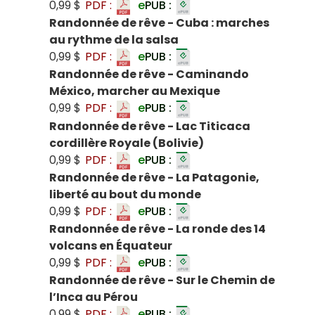
0,99 $
PDF :
e
PUB :
Randonnée de rêve - Cuba : marches
au rythme de la salsa
0,99 $
PDF :
e
PUB :
Randonnée de rêve - Caminando
México, marcher au Mexique
0,99 $
PDF :
e
PUB :
Randonnée de rêve - Lac Titicaca
cordillère Royale (Bolivie)
0,99 $
PDF :
e
PUB :
Randonnée de rêve - La Patagonie,
liberté au bout du monde
0,99 $
PDF :
e
PUB :
Randonnée de rêve - La ronde des 14
volcans en Équateur
0,99 $
PDF :
e
PUB :
Randonnée de rêve - Sur le Chemin de
l’Inca au Pérou
0,99 $
PDF :
e
PUB :