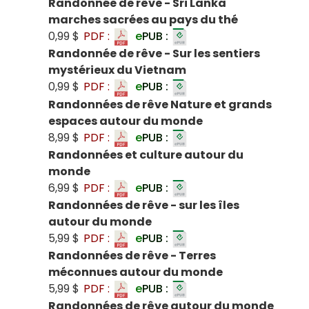
Randonnée de rêve - Sri Lanka
marches sacrées au pays du thé
0,99 $
PDF :
e
PUB :
Randonnée de rêve - Sur les sentiers
mystérieux du Vietnam
0,99 $
PDF :
e
PUB :
Randonnées de rêve Nature et grands
espaces autour du monde
8,99 $
PDF :
e
PUB :
Randonnées et culture autour du
monde
6,99 $
PDF :
e
PUB :
Randonnées de rêve - sur les îles
autour du monde
5,99 $
PDF :
e
PUB :
Randonnées de rêve - Terres
méconnues autour du monde
5,99 $
PDF :
e
PUB :
Randonnées de rêve autour du monde