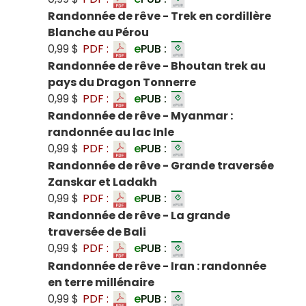
Randonnée de rêve - Trek en cordillère
Blanche au Pérou
0,99 $
PDF :
e
PUB :
Randonnée de rêve - Bhoutan trek au
pays du Dragon Tonnerre
0,99 $
PDF :
e
PUB :
Randonnée de rêve - Myanmar :
randonnée au lac Inle
0,99 $
PDF :
e
PUB :
Randonnée de rêve - Grande traversée
Zanskar et Ladakh
0,99 $
PDF :
e
PUB :
Randonnée de rêve - La grande
traversée de Bali
0,99 $
PDF :
e
PUB :
Randonnée de rêve - Iran : randonnée
en terre millénaire
0,99 $
PDF :
e
PUB :