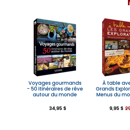
Voyages gourmands
À table av
- 50 itinéraires de rêve
Grands Explor
autour du monde
Menus du mon
34,95 $
9,95 $
29