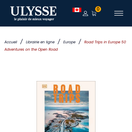
0
/
/
/
Accueil
Librairie en ligne
Europe
Road Trips in Europe 50
Adventures on the Open Road