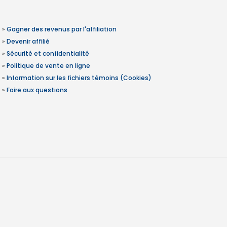
»
Gagner des revenus par l'affiliation
»
Devenir affilié
»
Sécurité et confidentialité
»
Politique de vente en ligne
»
Information sur les fichiers témoins (Cookies)
»
Foire aux questions