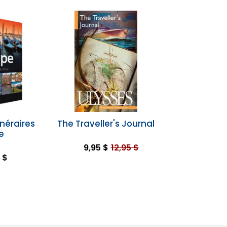
inéraires
The Traveller's Journal
e
9,95 $
12,95 $
 $