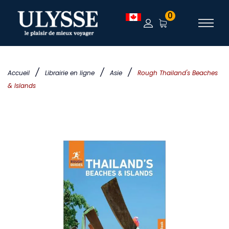
0
/
/
/
Accueil
Librairie en ligne
Asie
Rough Thailand's Beaches
& Islands