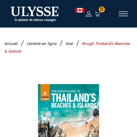
0
/
/
/
Accueil
Librairie en ligne
Asie
Rough Thailand's Beaches
& Islands