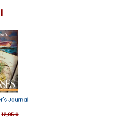
I
r's Journal
12,95 $