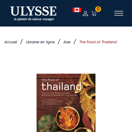
0
/
/
/
Accueil
Librairie en ligne
Asie
The Food of Thailand