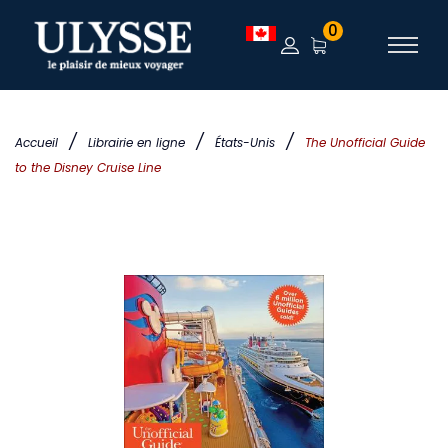
0
/
/
/
Accueil
Librairie en ligne
États-Unis
The Unofficial Guide
to the Disney Cruise Line