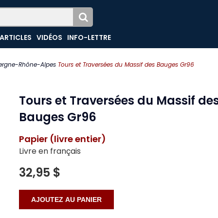
ARTICLES
VIDÉOS
INFO-LETTRE
ergne-Rhône-Alpes
Tours et Traversées du Massif des Bauges Gr96
Tours et Traversées du Massif de
Bauges Gr96
Papier (livre entier)
Livre en français
32,95 $