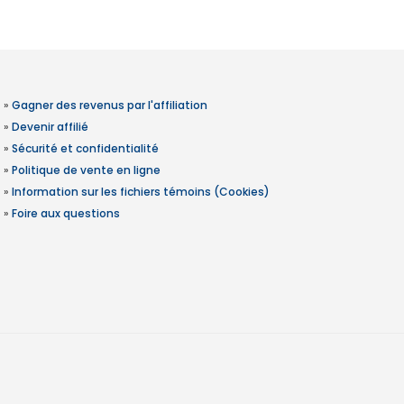
»
Gagner des revenus par l'affiliation
»
Devenir affilié
»
Sécurité et confidentialité
»
Politique de vente en ligne
»
Information sur les fichiers témoins (Cookies)
»
Foire aux questions