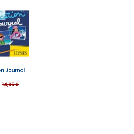
n Journal
$
14,95 $