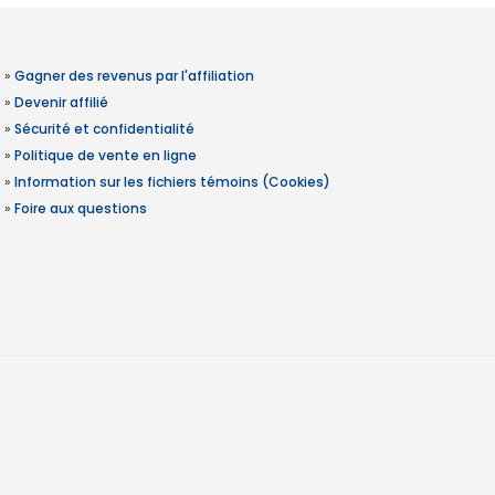
»
Gagner des revenus par l'affiliation
»
Devenir affilié
»
Sécurité et confidentialité
»
Politique de vente en ligne
»
Information sur les fichiers témoins (Cookies)
»
Foire aux questions