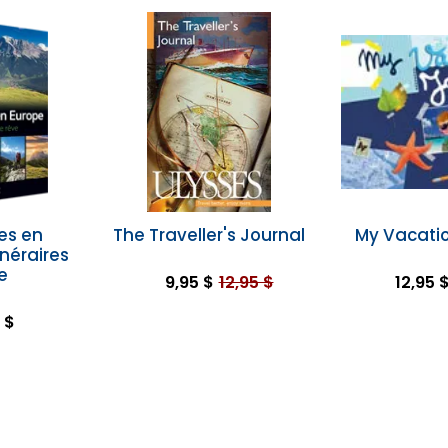
es en
The Traveller's Journal
My Vacatio
inéraires
e
9,95 $
12,95 $
12,95 
 $