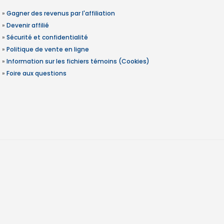
»
Gagner des revenus par l'affiliation
»
Devenir affilié
»
Sécurité et confidentialité
»
Politique de vente en ligne
»
Information sur les fichiers témoins (Cookies)
»
Foire aux questions