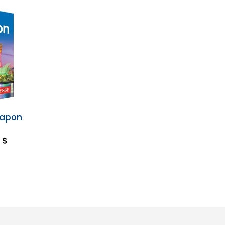
Japon
 $