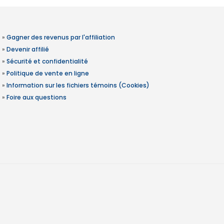
»
Gagner des revenus par l'affiliation
»
Devenir affilié
»
Sécurité et confidentialité
»
Politique de vente en ligne
»
Information sur les fichiers témoins (Cookies)
»
Foire aux questions