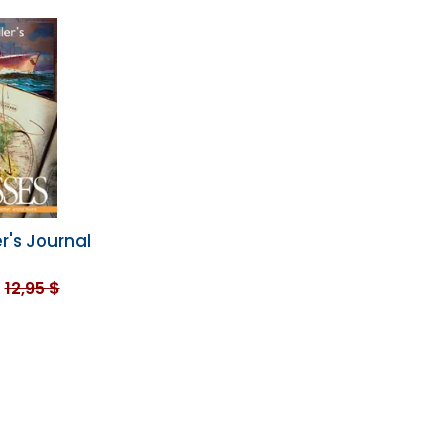
r's Journal
12,95 $