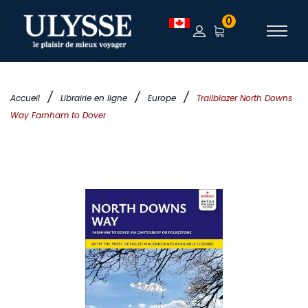
0
/
/
/
Accueil
Librairie en ligne
Europe
Trailblazer North Downs
Way Farnham to Dover