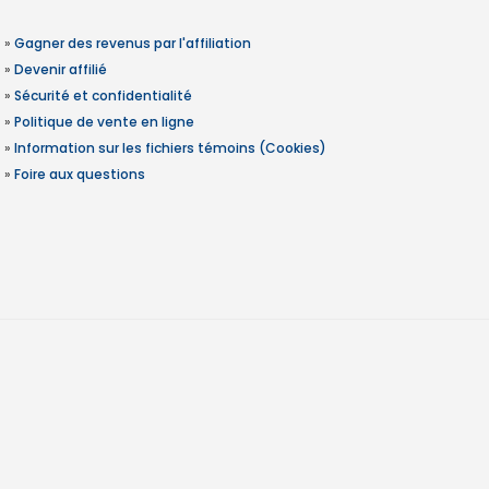
»
Gagner des revenus par l'affiliation
»
Devenir affilié
»
Sécurité et confidentialité
»
Politique de vente en ligne
»
Information sur les fichiers témoins (Cookies)
»
Foire aux questions