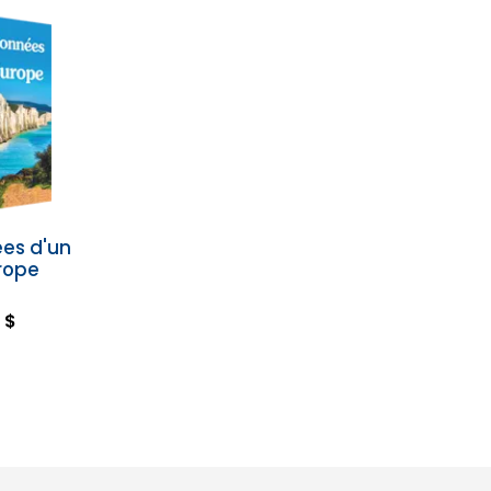
es d'un
urope
 $