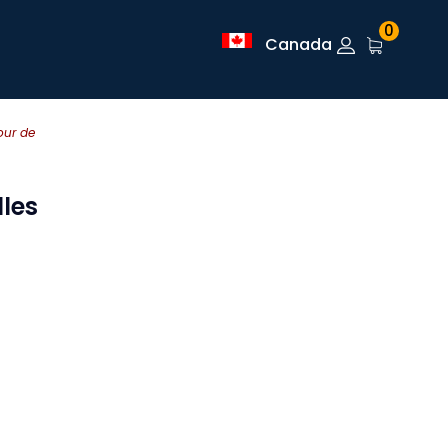
0
Canada
our de
lles