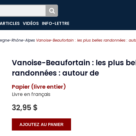
ARTICLES
VIDÉOS
INFO-LETTRE
ergne-Rhône-Alpes
Vanoise-Beaufortain : les plus belles randonnées : aut
Vanoise-Beaufortain : les plus be
randonnées : autour de
Papier (livre entier)
Livre en français
32,95 $