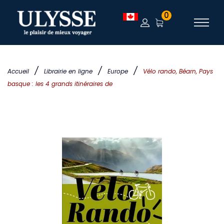
0
/
/
/
Accueil
Librairie en ligne
Europe
Vélo rando, Béarn, Pays
basque : les 4 grands itinéraires de