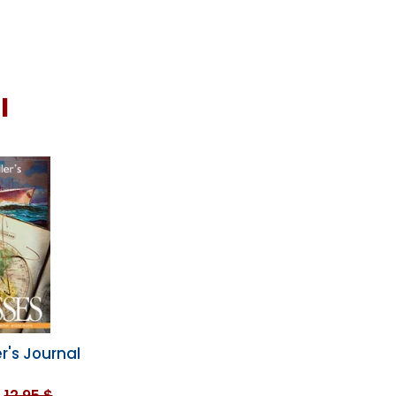
I
r's Journal
12,95 $