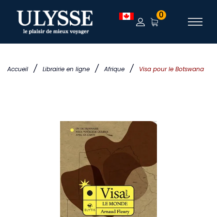
0
/
/
/
Accueil
Librairie en ligne
Afrique
Visa pour le Botswana