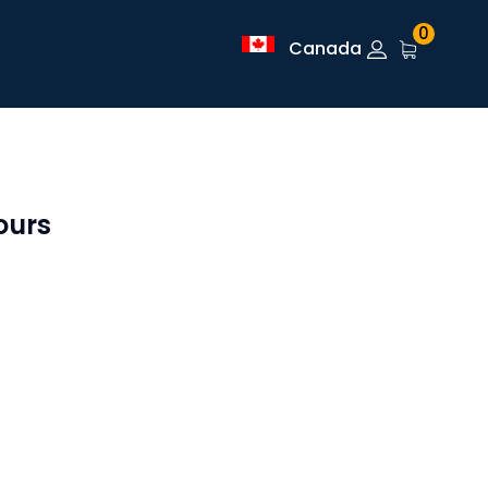
0
Canada
ours