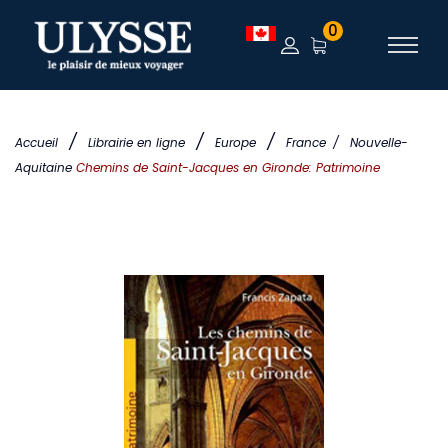
0
/
/
/
Accueil
Librairie en ligne
Europe
France
/
Nouvelle-
Aquitaine
Chemins de Saint-Jacques en Gironde: Patrimoine