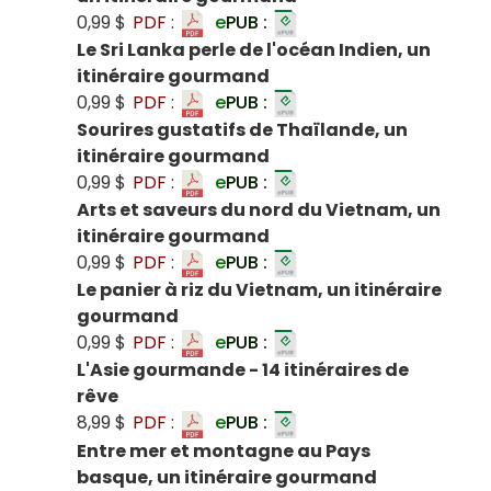
0,99 $
PDF :
e
PUB :
Le Sri Lanka perle de l'océan Indien, un
itinéraire gourmand
0,99 $
PDF :
e
PUB :
Sourires gustatifs de Thaïlande, un
itinéraire gourmand
0,99 $
PDF :
e
PUB :
Arts et saveurs du nord du Vietnam, un
itinéraire gourmand
0,99 $
PDF :
e
PUB :
Le panier à riz du Vietnam, un itinéraire
gourmand
0,99 $
PDF :
e
PUB :
L'Asie gourmande - 14 itinéraires de
rêve
8,99 $
PDF :
e
PUB :
Entre mer et montagne au Pays
basque, un itinéraire gourmand