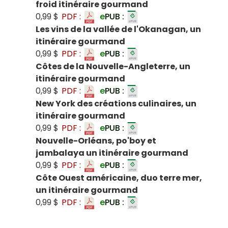
froid itinéraire gourmand
0,99 $
PDF :
e
PUB :
Les vins de la vallée de l'Okanagan, un
itinéraire gourmand
0,99 $
PDF :
e
PUB :
Côtes de la Nouvelle-Angleterre, un
itinéraire gourmand
0,99 $
PDF :
e
PUB :
New York des créations culinaires, un
itinéraire gourmand
0,99 $
PDF :
e
PUB :
Nouvelle-Orléans, po'boy et
jambalaya un itinéraire gourmand
0,99 $
PDF :
e
PUB :
Côte Ouest américaine, duo terre mer,
un itinéraire gourmand
0,99 $
PDF :
e
PUB :