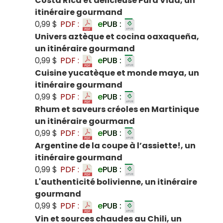
Costa Rica et délicieuse Pura Vida, un
itinéraire gourmand
0,99 $
PDF :
e
PUB :
Univers aztèque et cocina oaxaqueña,
un itinéraire gourmand
0,99 $
PDF :
e
PUB :
Cuisine yucatèque et monde maya, un
itinéraire gourmand
0,99 $
PDF :
e
PUB :
Rhum et saveurs créoles en Martinique
un itinéraire gourmand
0,99 $
PDF :
e
PUB :
Argentine de la coupe à l’assiette!, un
itinéraire gourmand
0,99 $
PDF :
e
PUB :
L'authenticité bolivienne, un itinéraire
gourmand
0,99 $
PDF :
e
PUB :
Vin et sources chaudes au Chili, un