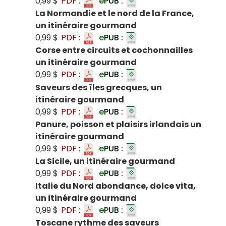
0,99 $
PDF :
e
PUB :
La Normandie et le nord de la France,
un itinéraire gourmand
0,99 $
PDF :
e
PUB :
Corse entre circuits et cochonnailles
un itinéraire gourmand
0,99 $
PDF :
e
PUB :
Saveurs des îles grecques, un
itinéraire gourmand
0,99 $
PDF :
e
PUB :
Panure, poisson et plaisirs irlandais un
itinéraire gourmand
0,99 $
PDF :
e
PUB :
La Sicile, un itinéraire gourmand
0,99 $
PDF :
e
PUB :
Italie du Nord abondance, dolce vita,
un itinéraire gourmand
0,99 $
PDF :
e
PUB :
Toscane rythme des saveurs