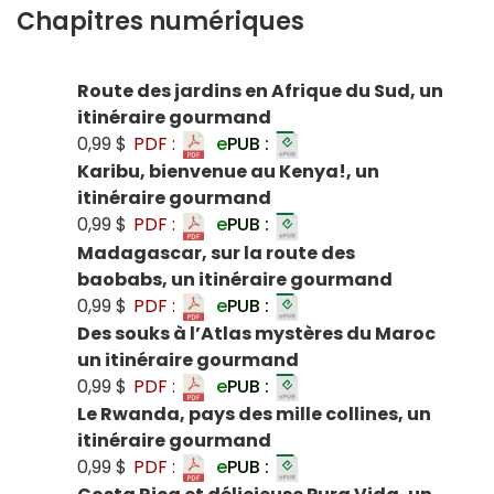
Chapitres numériques
Route des jardins en Afrique du Sud, un
itinéraire gourmand
0,99 $
PDF :
e
PUB :
Karibu, bienvenue au Kenya!, un
itinéraire gourmand
0,99 $
PDF :
e
PUB :
Madagascar, sur la route des
baobabs, un itinéraire gourmand
0,99 $
PDF :
e
PUB :
Des souks à l’Atlas mystères du Maroc
un itinéraire gourmand
0,99 $
PDF :
e
PUB :
Le Rwanda, pays des mille collines, un
itinéraire gourmand
0,99 $
PDF :
e
PUB :