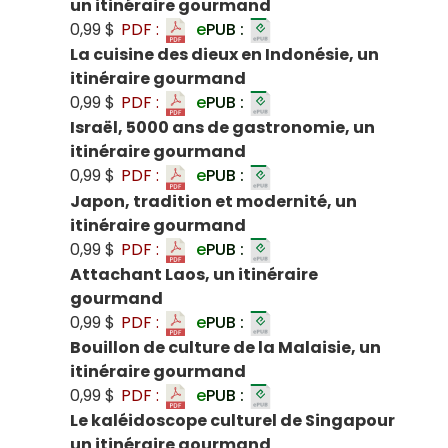
un itinéraire gourmand
0,99 $
PDF :
e
PUB :
La cuisine des dieux en Indonésie, un
itinéraire gourmand
0,99 $
PDF :
e
PUB :
Israël, 5000 ans de gastronomie, un
itinéraire gourmand
0,99 $
PDF :
e
PUB :
Japon, tradition et modernité, un
itinéraire gourmand
0,99 $
PDF :
e
PUB :
Attachant Laos, un itinéraire
gourmand
0,99 $
PDF :
e
PUB :
Bouillon de culture de la Malaisie, un
itinéraire gourmand
0,99 $
PDF :
e
PUB :
Le kaléidoscope culturel de Singapour
un itinéraire gourmand