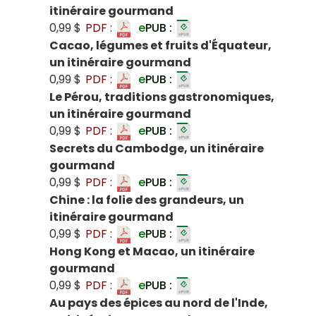
itinéraire gourmand
0,99 $
PDF :
e
PUB :
Cacao, légumes et fruits d'Équateur,
un itinéraire gourmand
0,99 $
PDF :
e
PUB :
Le Pérou, traditions gastronomiques,
un itinéraire gourmand
0,99 $
PDF :
e
PUB :
Secrets du Cambodge, un itinéraire
gourmand
0,99 $
PDF :
e
PUB :
Chine : la folie des grandeurs, un
itinéraire gourmand
0,99 $
PDF :
e
PUB :
Hong Kong et Macao, un itinéraire
gourmand
0,99 $
PDF :
e
PUB :
Au pays des épices au nord de l'Inde,