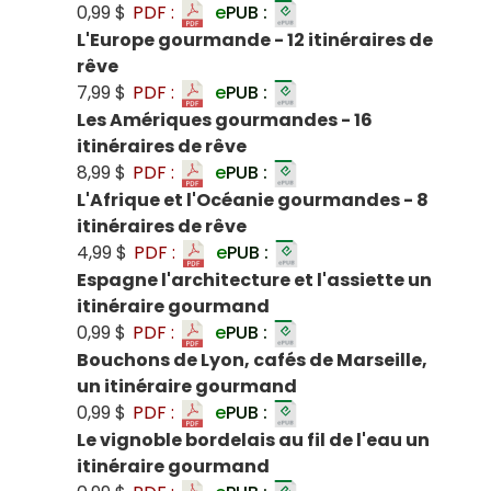
0,99 $
PDF :
e
PUB :
L'Europe gourmande - 12 itinéraires de
rêve
7,99 $
PDF :
e
PUB :
Les Amériques gourmandes - 16
itinéraires de rêve
8,99 $
PDF :
e
PUB :
L'Afrique et l'Océanie gourmandes - 8
itinéraires de rêve
4,99 $
PDF :
e
PUB :
Espagne l'architecture et l'assiette un
itinéraire gourmand
0,99 $
PDF :
e
PUB :
Bouchons de Lyon, cafés de Marseille,
un itinéraire gourmand
0,99 $
PDF :
e
PUB :
Le vignoble bordelais au fil de l'eau un
itinéraire gourmand