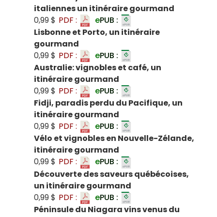
italiennes un itinéraire gourmand
0,99 $
PDF :
e
PUB :
Lisbonne et Porto, un itinéraire
gourmand
0,99 $
PDF :
e
PUB :
Australie: vignobles et café, un
itinéraire gourmand
0,99 $
PDF :
e
PUB :
Fidji, paradis perdu du Pacifique, un
itinéraire gourmand
0,99 $
PDF :
e
PUB :
Vélo et vignobles en Nouvelle-Zélande,
itinéraire gourmand
0,99 $
PDF :
e
PUB :
Découverte des saveurs québécoises,
un itinéraire gourmand
0,99 $
PDF :
e
PUB :
Péninsule du Niagara vins venus du