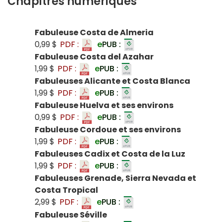
Chapitres numériques
Fabuleuse Costa de Almeria
0,99 $
PDF :
e
PUB :
Fabuleuse Costa del Azahar
1,99 $
PDF :
e
PUB :
Fabuleuses Alicante et Costa Blanca
1,99 $
PDF :
e
PUB :
Fabuleuse Huelva et ses environs
0,99 $
PDF :
e
PUB :
Fabuleuse Cordoue et ses environs
1,99 $
PDF :
e
PUB :
Fabuleuses Cadix et Costa de la Luz
1,99 $
PDF :
e
PUB :
Fabuleuses Grenade, Sierra Nevada et
Costa Tropical
2,99 $
PDF :
e
PUB :
Fabuleuse Séville