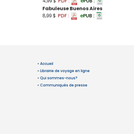
4,99 $
PDF :
e
PUB :
Fabuleuse Buenos Aires
8,99 $
PDF :
e
PUB :
»
Accueil
»
Librairie de voyage en ligne
»
Qui sommes-nous?
»
Communiqués de presse