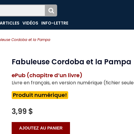
ARTICLES
VIDÉOS
INFO-LETTRE
leuse Cordoba et la Pampa
Fabuleuse Cordoba et la Pampa
ePub (chapitre d’un livre)
Livre en français, en version numérique (fichier seu
Produit numérique!
3,99 $