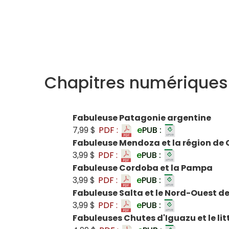
Chapitres numériques
Fabuleuse Patagonie argentine
7,99 $
PDF :
e
PUB :
Fabuleuse Mendoza et la région de
3,99 $
PDF :
e
PUB :
Fabuleuse Cordoba et la Pampa
3,99 $
PDF :
e
PUB :
Fabuleuse Salta et le Nord-Ouest de
3,99 $
PDF :
e
PUB :
Fabuleuses Chutes d'Iguazu et le lit