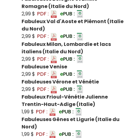
Romagne (Italie du Nord)
2,99 $
PDF :
e
PUB :
Fabuleux Val d'Aoste et Piémont (Italie
du Nord)
2,99 $
PDF :
e
PUB :
Fabuleux Milan, Lombardie et lacs
italiens (Italie du Nord)
2,99 $
PDF :
e
PUB :
Fabuleuse Venise
2,99 $
PDF :
e
PUB :
Fabuleuses Vérone et Vénétie
2,99 $
PDF :
e
PUB :
Fabuleux Frioul-Vénétie Julienne
Trentin-Haut-Adige (Italie)
1,99 $
PDF :
e
PUB :
Fabuleuses Gênes et Ligurie (Italie du
Nord)
1,99 $
PDF :
e
PUB :