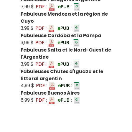
7,99 $
PDF :
e
PUB :
Fabuleuse Mendoza et la région de
Cuyo
3,99 $
PDF :
e
PUB :
Fabuleuse Cordoba et la Pampa
3,99 $
PDF :
e
PUB :
Fabuleuse Salta et le Nord-Ouest de
l'Argentine
3,99 $
PDF :
e
PUB :
Fabuleuses Chutes d'Iguazu et le
littoral argentin
4,99 $
PDF :
e
PUB :
Fabuleuse Buenos Aires
8,99 $
PDF :
e
PUB :