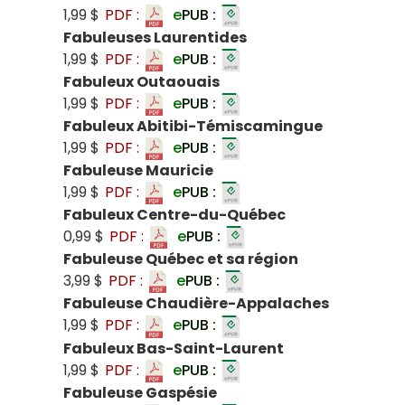
1,99 $
PDF :
e
PUB :
Fabuleuses Laurentides
1,99 $
PDF :
e
PUB :
Fabuleux Outaouais
1,99 $
PDF :
e
PUB :
Fabuleux Abitibi-Témiscamingue
1,99 $
PDF :
e
PUB :
Fabuleuse Mauricie
1,99 $
PDF :
e
PUB :
Fabuleux Centre-du-Québec
0,99 $
PDF :
e
PUB :
Fabuleuse Québec et sa région
3,99 $
PDF :
e
PUB :
Fabuleuse Chaudière-Appalaches
1,99 $
PDF :
e
PUB :
Fabuleux Bas-Saint-Laurent
1,99 $
PDF :
e
PUB :
Fabuleuse Gaspésie