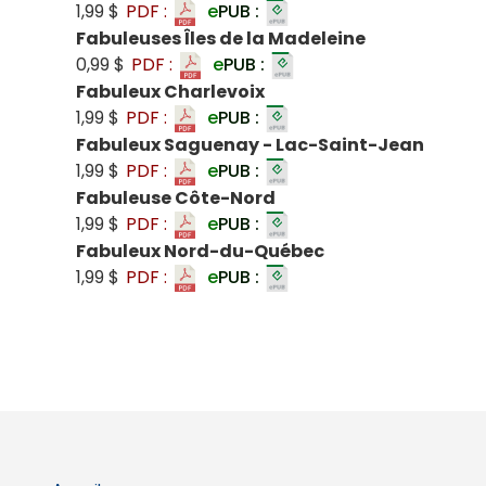
1,99 $
PDF :
e
PUB :
Fabuleuses Îles de la Madeleine
0,99 $
PDF :
e
PUB :
Fabuleux Charlevoix
1,99 $
PDF :
e
PUB :
Fabuleux Saguenay - Lac-Saint-Jean
1,99 $
PDF :
e
PUB :
Fabuleuse Côte-Nord
1,99 $
PDF :
e
PUB :
Fabuleux Nord-du-Québec
1,99 $
PDF :
e
PUB :