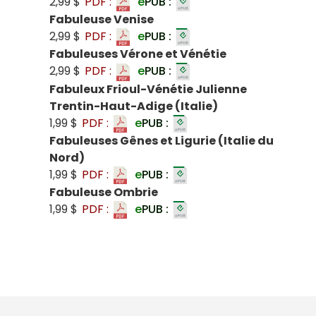
2,99 $
PDF :
e
PUB :
Fabuleuse Venise
2,99 $
PDF :
e
PUB :
Fabuleuses Vérone et Vénétie
2,99 $
PDF :
e
PUB :
Fabuleux Frioul-Vénétie Julienne
Trentin-Haut-Adige (Italie)
1,99 $
PDF :
e
PUB :
Fabuleuses Gênes et Ligurie (Italie du
Nord)
1,99 $
PDF :
e
PUB :
Fabuleuse Ombrie
1,99 $
PDF :
e
PUB :