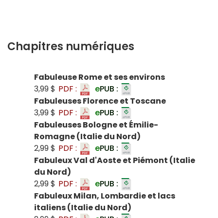
Chapitres numériques
Fabuleuse Rome et ses environs
3,99 $
PDF :
e
PUB :
Fabuleuses Florence et Toscane
3,99 $
PDF :
e
PUB :
Fabuleuses Bologne et Émilie-
Romagne (Italie du Nord)
2,99 $
PDF :
e
PUB :
Fabuleux Val d'Aoste et Piémont (Italie
du Nord)
2,99 $
PDF :
e
PUB :
Fabuleux Milan, Lombardie et lacs
italiens (Italie du Nord)