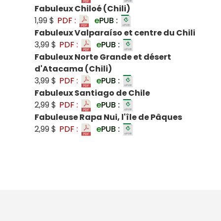
Fabuleux Chiloé (Chili)
1,99 $
PDF :
e
PUB :
Fabuleux Valparaíso et centre du Chili
3,99 $
PDF :
e
PUB :
Fabuleux Norte Grande et désert
d'Atacama (Chili)
3,99 $
PDF :
e
PUB :
Fabuleux Santiago de Chile
2,99 $
PDF :
e
PUB :
Fabuleuse Rapa Nui, l'île de Pâques
2,99 $
PDF :
e
PUB :