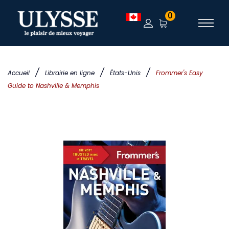
0
/
/
/
Accueil
Librairie en ligne
États-Unis
Frommer's Easy
Guide to Nashville & Memphis