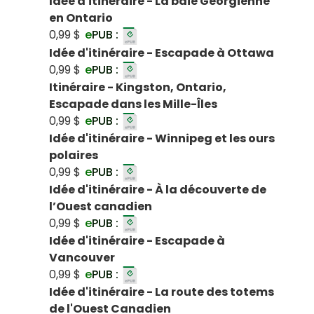
Idée d'itinéraire - La baie Georgienne
en Ontario
0,99 $
e
PUB :
Idée d'itinéraire - Escapade à Ottawa
0,99 $
e
PUB :
Itinéraire - Kingston, Ontario,
Escapade dans les Mille-Îles
0,99 $
e
PUB :
Idée d'itinéraire - Winnipeg et les ours
polaires
0,99 $
e
PUB :
Idée d'itinéraire - À la découverte de
l’Ouest canadien
0,99 $
e
PUB :
Idée d'itinéraire - Escapade à
Vancouver
0,99 $
e
PUB :
Idée d'itinéraire - La route des totems
de l'Ouest Canadien