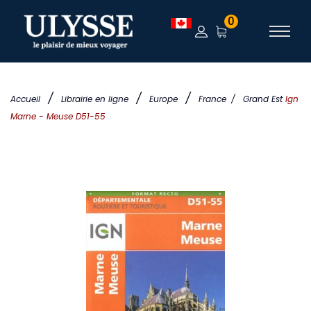
0
/
/
/
Accueil
Librairie en ligne
Europe
France
/
Grand Est
Ign
Marne - Meuse D51-55