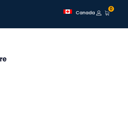
0
Canada
re