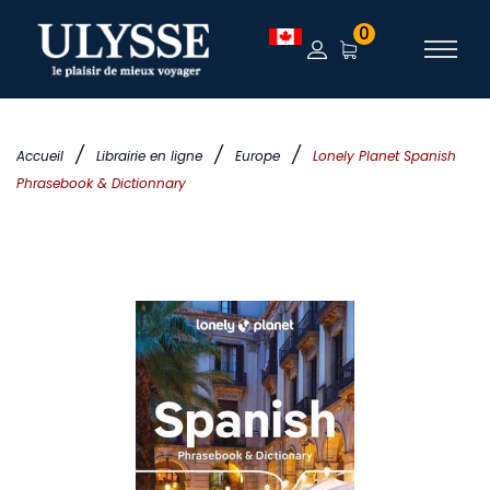
0
/
/
/
Accueil
Librairie en ligne
Europe
Lonely Planet Spanish
Phrasebook & Dictionnary