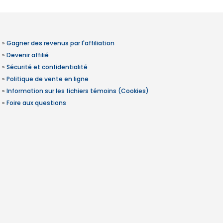
»
Gagner des revenus par l'affiliation
»
Devenir affilié
»
Sécurité et confidentialité
»
Politique de vente en ligne
»
Information sur les fichiers témoins (Cookies)
»
Foire aux questions