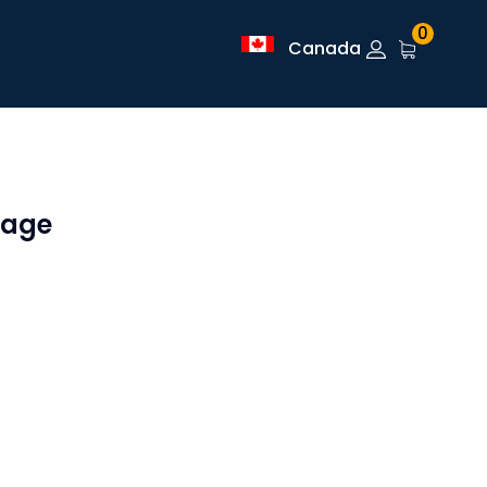
0
Canada
yage